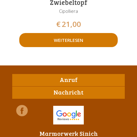
Zwiebeltopf
Cipolliera
€
21,00
WEITERLESEN
Anruf
Nachricht
Marmorwerk Sinich