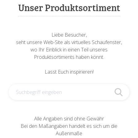
Sonnenuhren
Verschiedene
Sockel + Säulen
Meeresbewohner
Zwiebel- + Knoblauchtöpfe
Unser Produktsortiment
Spardosen
Wandschalen
Tierfiguren
Schildkröten
Verschiedene
Schnecken
Utensilien
Liebe Besucher,
seht unsere Web-Site als virtuelles Schaufenster,
Vögel
Schweine + Wildschweine
wo Ihr Einblick in einen Teil unseres
Produktsortiments haben könnt.
Vogeltränken
Verschiedene
Lasst Euch inspirieren!
Wandtafeln
Vögel
Windlichter
Alle Angaben sind ohne Gewähr
Bei den Maßangaben handelt es sich um die
Außenmaße