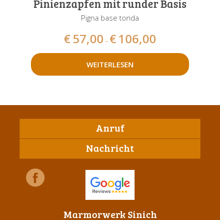
Pinienzapfen mit runder Basis
Pigna base tonda
€
57,00
€
106,00
–
WEITERLESEN
Anruf
Nachricht
Marmorwerk Sinich