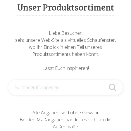
Sonnenuhren
Verschiedene
Sockel + Säulen
Meeresbewohner
Zwiebel- + Knoblauchtöpfe
Unser Produktsortiment
Spardosen
Wandschalen
Tierfiguren
Schildkröten
Verschiedene
Schnecken
Utensilien
Liebe Besucher,
seht unsere Web-Site als virtuelles Schaufenster,
Vögel
Schweine + Wildschweine
wo Ihr Einblick in einen Teil unseres
Produktsortiments haben könnt.
Vogeltränken
Verschiedene
Lasst Euch inspirieren!
Wandtafeln
Vögel
Windlichter
Alle Angaben sind ohne Gewähr
Bei den Maßangaben handelt es sich um die
Außenmaße