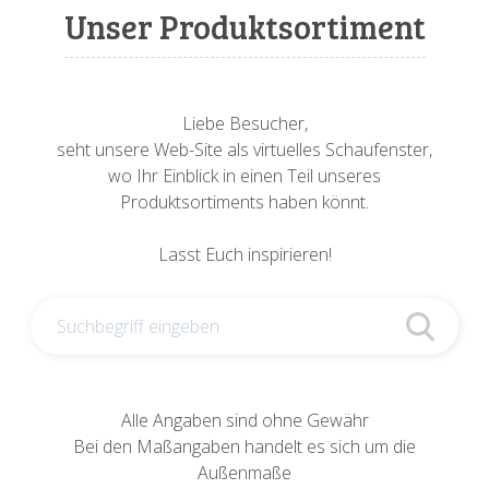
Sonnenuhren
Verschiedene
Sockel + Säulen
Meeresbewohner
Zwiebel- + Knoblauchtöpfe
Unser Produktsortiment
Spardosen
Wandschalen
Tierfiguren
Schildkröten
Verschiedene
Schnecken
Utensilien
Liebe Besucher,
seht unsere Web-Site als virtuelles Schaufenster,
Vögel
Schweine + Wildschweine
wo Ihr Einblick in einen Teil unseres
Produktsortiments haben könnt.
Vogeltränken
Verschiedene
Lasst Euch inspirieren!
Wandtafeln
Vögel
Windlichter
Alle Angaben sind ohne Gewähr
Bei den Maßangaben handelt es sich um die
Außenmaße