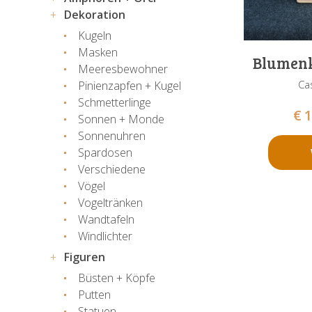
Dekoration
Kugeln
Masken
Blumenk
Meeresbewohner
Ca
Pinienzapfen + Kugel
Schmetterlinge
€
1
Sonnen + Monde
Sonnenuhren
Spardosen
Verschiedene
Vögel
Vogeltränken
Wandtafeln
Windlichter
Figuren
Büsten + Köpfe
Putten
Statuen