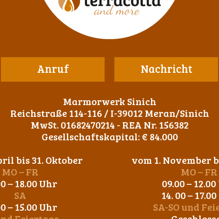
Anruf
Nachricht
Marmorwerk Sinich
Reichstraße 114-116 / I-39012 Meran/Sinich
MwSt. 01682470214 - REA Nr. 156382
Gesellschaftskapital: € 84.000
ril bis 31. Oktober
vom 1. November bi
MO – FR
MO – FR
00 – 18.00 Uhr
09.00 – 12.00
SA
14. 00 – 17.0
00 – 15.00 Uhr
SA-SO und Fei
und Feiertage
Geschloss