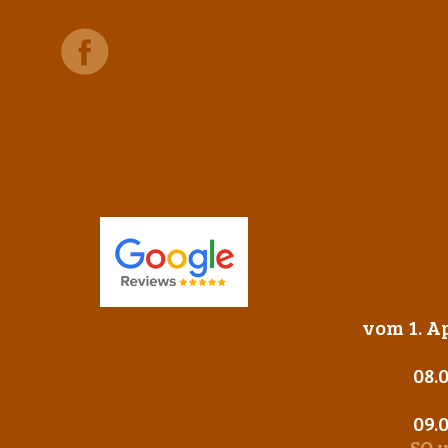
vom 1. Ap
08.
09.
SO 