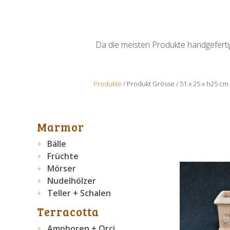
Da die meisten Produkte handgefertigt
Produkte
/ Produkt Grösse / 51 x 25 x h25 cm
Marmor
Bälle
Früchte
Mörser
Nudelhölzer
Teller + Schalen
Terracotta
Amphoren + Orci