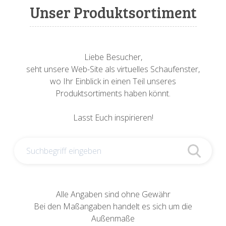
Sonnenuhren
Verschiedene
Sockel + Säulen
Meeresbewohner
Zwiebel- + Knoblauchtöpfe
Unser Produktsortiment
Spardosen
Wandschalen
Tierfiguren
Schildkröten
Verschiedene
Schnecken
Utensilien
Liebe Besucher,
seht unsere Web-Site als virtuelles Schaufenster,
Vögel
Schweine + Wildschweine
wo Ihr Einblick in einen Teil unseres
Produktsortiments haben könnt.
Vogeltränken
Verschiedene
Lasst Euch inspirieren!
Wandtafeln
Vögel
Windlichter
Alle Angaben sind ohne Gewähr
Bei den Maßangaben handelt es sich um die
Außenmaße