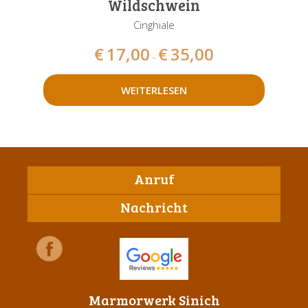
Wildschwein
Cinghiale
€
17,00
€
35,00
–
WEITERLESEN
Anruf
Nachricht
Marmorwerk Sinich