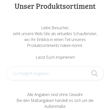
Sonnenuhren
Verschiedene
Sockel + Säulen
Meeresbewohner
Zwiebel- + Knoblauchtöpfe
Unser Produktsortiment
Spardosen
Wandschalen
Tierfiguren
Schildkröten
Verschiedene
Schnecken
Utensilien
Liebe Besucher,
seht unsere Web-Site als virtuelles Schaufenster,
Vögel
Schweine + Wildschweine
wo Ihr Einblick in einen Teil unseres
Produktsortiments haben könnt.
Vogeltränken
Verschiedene
Lasst Euch inspirieren!
Wandtafeln
Vögel
Windlichter
Alle Angaben sind ohne Gewähr
Bei den Maßangaben handelt es sich um die
Außenmaße