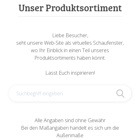
Sonnenuhren
Verschiedene
Sockel + Säulen
Meeresbewohner
Zwiebel- + Knoblauchtöpfe
Unser Produktsortiment
Spardosen
Wandschalen
Tierfiguren
Schildkröten
Verschiedene
Schnecken
Utensilien
Liebe Besucher,
seht unsere Web-Site als virtuelles Schaufenster,
Vögel
Schweine + Wildschweine
wo Ihr Einblick in einen Teil unseres
Produktsortiments haben könnt.
Vogeltränken
Verschiedene
Lasst Euch inspirieren!
Wandtafeln
Vögel
Windlichter
Alle Angaben sind ohne Gewähr
Bei den Maßangaben handelt es sich um die
Außenmaße