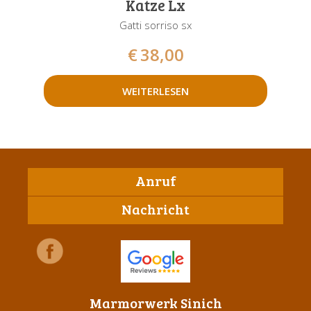
Katze Lx
Gatti sorriso sx
€
38,00
WEITERLESEN
Anruf
Nachricht
Marmorwerk Sinich