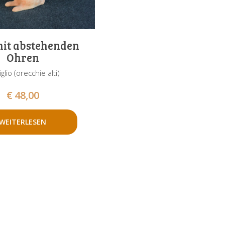
mit abstehenden
Ohren
glio (orecchie alti)
€
48,00
WEITERLESEN