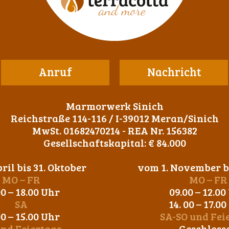
Anruf
Nachricht
Marmorwerk Sinich
Reichstraße 114-116 / I-39012 Meran/Sinich
MwSt. 01682470214 - REA Nr. 156382
Gesellschaftskapital: € 84.000
ril bis 31. Oktober
vom 1. November bi
MO – FR
MO – FR
00 – 18.00 Uhr
09.00 – 12.00
SA
14. 00 – 17.0
00 – 15.00 Uhr
SA-SO und Fei
und Feiertage
Geschloss