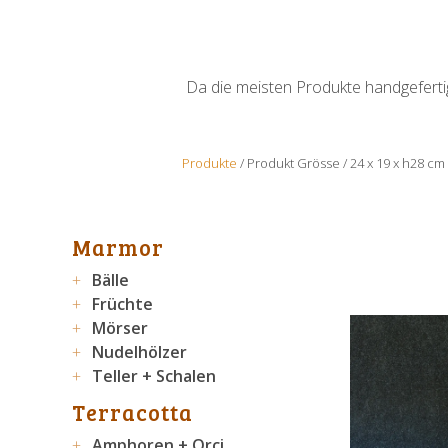
Da die meisten Produkte handgefertigt
Produkte
/ Produkt Grösse / 24 x 19 x h28 cm
Marmor
Bälle
Früchte
Mörser
Nudelhölzer
Teller + Schalen
Terracotta
Amphoren + Orci