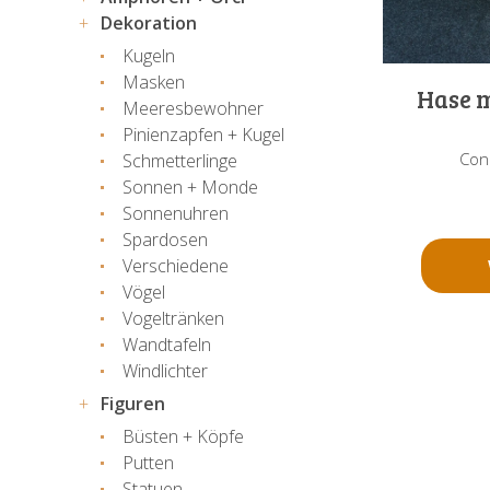
Dekoration
Kugeln
Masken
Hase 
Meeresbewohner
Pinienzapfen + Kugel
Coni
Schmetterlinge
Sonnen + Monde
Sonnenuhren
Spardosen
Verschiedene
Vögel
Vogeltränken
Wandtafeln
Windlichter
Figuren
Büsten + Köpfe
Putten
Statuen