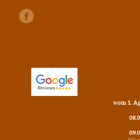
vom 1. Ap
08.
09.
SO 