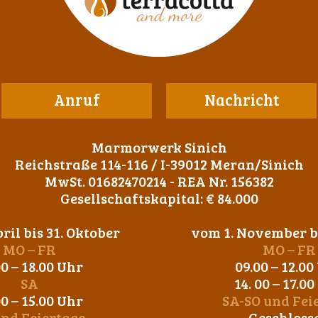
Anruf
Nachricht
Marmorwerk Sinich
Reichstraße 114-116 / I-39012 Meran/Sinich
MwSt. 01682470214 - REA Nr. 156382
Gesellschaftskapital: € 84.000
ril bis 31. Oktober
vom 1. November bi
MO – FR
MO – FR
00 – 18.00 Uhr
09.00 – 12.00
SA
14. 00 – 17.0
00 – 15.00 Uhr
SA-SO und Fei
und Feiertage
Geschloss