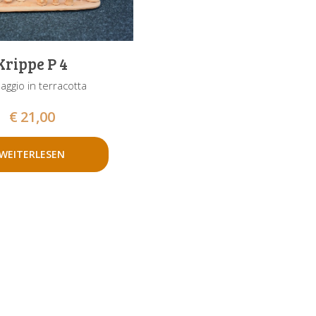
Krippe P 4
aggio in terracotta
€
21,00
WEITERLESEN