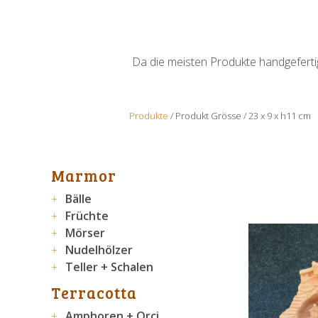
Da die meisten Produkte handgefertigt
Produkte
/ Produkt Grösse / 23 x 9 x h11 cm
Marmor
Bälle
Früchte
Mörser
Nudelhölzer
Teller + Schalen
Terracotta
Amphoren + Orci