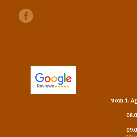
vom 1. Ap
08.
09.
SO 