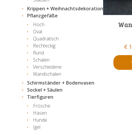
Krippen + Weihnachtsdekoration
Pflanzgefäße
Wand
Hoch
Oval
Quadratisch
Rechteckig
€
1
Rund
Schalen
Verschiedene
Wandschalen
Schirmständer + Bodenvasen
Sockel + Säulen
Tierfiguren
Frösche
Hasen
Hunde
Igel