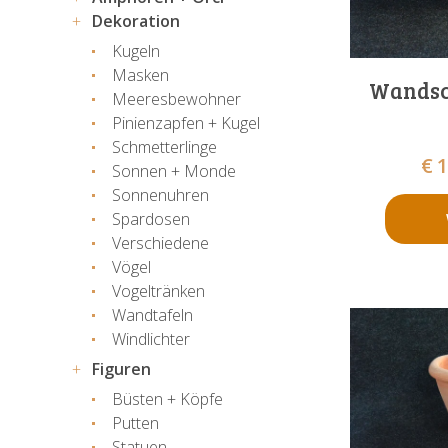
Dekoration
Kugeln
Masken
Wandsc
Meeresbewohner
Pinienzapfen + Kugel
Schmetterlinge
€
1
Sonnen + Monde
Sonnenuhren
Spardosen
Verschiedene
Vögel
Vogeltränken
Wandtafeln
Windlichter
Figuren
Büsten + Köpfe
Putten
Statuen