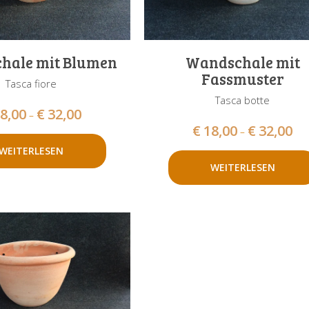
hale mit Blumen
Wandschale mit
Fassmuster
Tasca fiore
Tasca botte
8,00
€
32,00
–
€
18,00
€
32,00
–
WEITERLESEN
WEITERLESEN