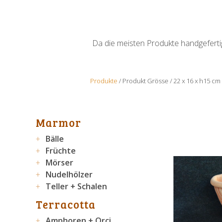
Da die meisten Produkte handgefertigt
Produkte
/ Produkt Grösse / 22 x 16 x h15 cm
Marmor
Bälle
Früchte
Mörser
Nudelhölzer
Teller + Schalen
Terracotta
Amphoren + Orci