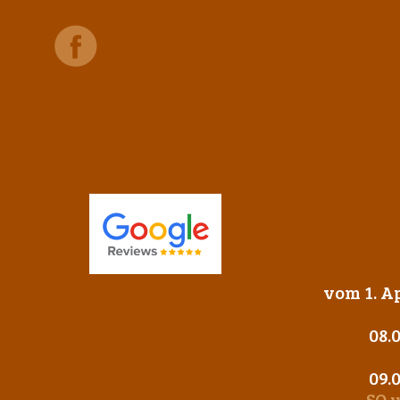
vom 1. Ap
08.
09.
SO 