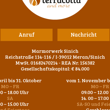
Anruf
Nachricht
Marmorwerk Sinich
Reichstraße 114-116 / I-39012 Meran/Sinich
MwSt. 01682470214 - REA Nr. 156382
Gesellschaftskapital: € 84.000
ril bis 31. Oktober
vom 1. November bi
MO – FR
MO – FR
00 – 18.00 Uhr
09.00 – 12.00
SA
14. 00 – 17.0
00 – 15.00 Uhr
SA-SO und Fei
und Feiertage
Geschloss