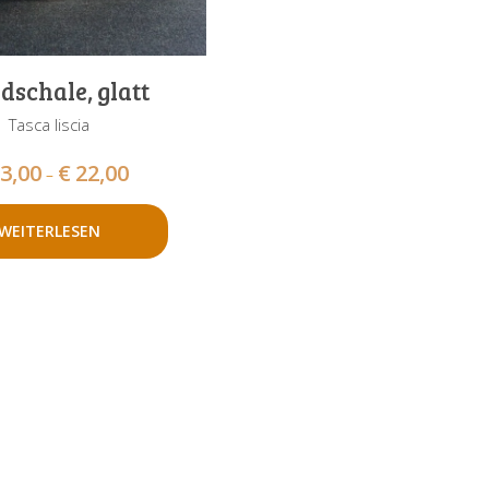
schale, glatt
Tasca liscia
3,00
€
22,00
–
WEITERLESEN