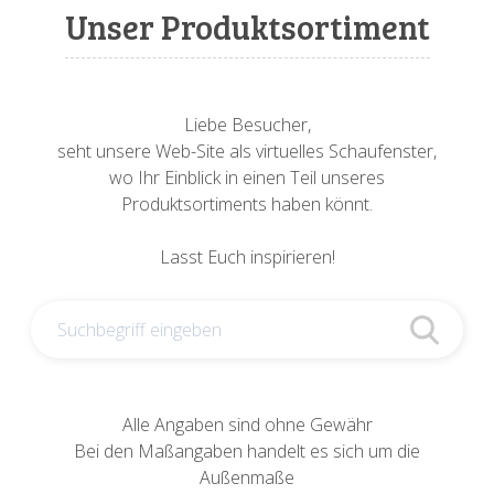
Sonnenuhren
Verschiedene
Sockel + Säulen
Meeresbewohner
Zwiebel- + Knoblauchtöpfe
Unser Produktsortiment
Spardosen
Wandschalen
Tierfiguren
Schildkröten
Verschiedene
Schnecken
Utensilien
Liebe Besucher,
seht unsere Web-Site als virtuelles Schaufenster,
Vögel
Schweine + Wildschweine
wo Ihr Einblick in einen Teil unseres
Produktsortiments haben könnt.
Vogeltränken
Verschiedene
Lasst Euch inspirieren!
Wandtafeln
Vögel
Windlichter
Alle Angaben sind ohne Gewähr
Bei den Maßangaben handelt es sich um die
Außenmaße