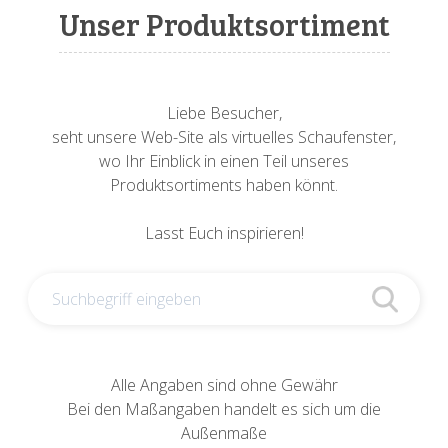
Sonnenuhren
Verschiedene
Sockel + Säulen
Meeresbewohner
Zwiebel- + Knoblauchtöpfe
Unser Produktsortiment
Spardosen
Wandschalen
Tierfiguren
Schildkröten
Verschiedene
Schnecken
Utensilien
Liebe Besucher,
seht unsere Web-Site als virtuelles Schaufenster,
Vögel
Schweine + Wildschweine
wo Ihr Einblick in einen Teil unseres
Produktsortiments haben könnt.
Vogeltränken
Verschiedene
Lasst Euch inspirieren!
Wandtafeln
Vögel
Windlichter
Alle Angaben sind ohne Gewähr
Bei den Maßangaben handelt es sich um die
Außenmaße