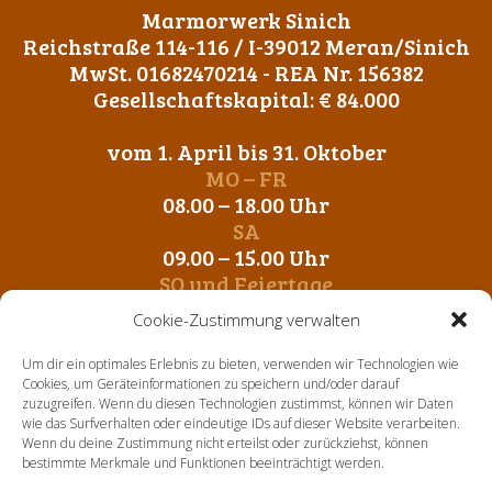
Marmorwerk Sinich
Reichstraße 114-116 / I-39012 Meran/Sinich
MwSt. 01682470214 - REA Nr. 156382
Gesellschaftskapital: € 84.000
vom 1. April bis 31. Oktober
MO – FR
08.00 – 18.00 Uhr
SA
09.00 – 15.00 Uhr
SO und Feiertage
Geschlossen
Cookie-Zustimmung verwalten
vom 1. November bis 31. März
Um dir ein optimales Erlebnis zu bieten, verwenden wir Technologien wie
MO – FR
Cookies, um Geräteinformationen zu speichern und/oder darauf
zuzugreifen. Wenn du diesen Technologien zustimmst, können wir Daten
09.00 – 12.00 Uhr
wie das Surfverhalten oder eindeutige IDs auf dieser Website verarbeiten.
14. 00 – 17.00 Uhr
Wenn du deine Zustimmung nicht erteilst oder zurückziehst, können
SA-SO und Feiertage
bestimmte Merkmale und Funktionen beeinträchtigt werden.
Geschlossen