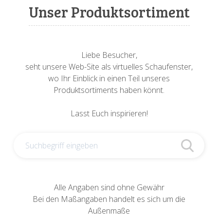
Sonnenuhren
Verschiedene
Sockel + Säulen
Meeresbewohner
Zwiebel- + Knoblauchtöpfe
Unser Produktsortiment
Spardosen
Wandschalen
Tierfiguren
Schildkröten
Verschiedene
Schnecken
Utensilien
Liebe Besucher,
seht unsere Web-Site als virtuelles Schaufenster,
Vögel
Schweine + Wildschweine
wo Ihr Einblick in einen Teil unseres
Produktsortiments haben könnt.
Vogeltränken
Verschiedene
Lasst Euch inspirieren!
Wandtafeln
Vögel
Windlichter
Alle Angaben sind ohne Gewähr
Bei den Maßangaben handelt es sich um die
Außenmaße