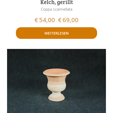
Kelch, gerillt
Coppa scannellata
€
54,00
€
69,00
–
WEITERLESEN