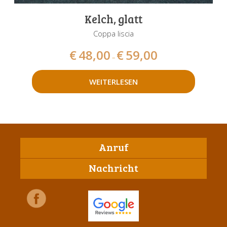
Kelch, glatt
Coppa liscia
€
48,00
€
59,00
–
WEITERLESEN
Anruf
Nachricht