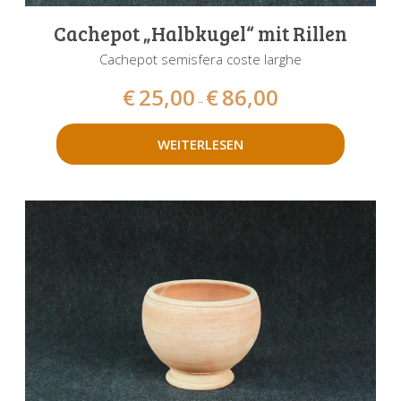
Cachepot „Halbkugel“ mit Rillen
Cachepot semisfera coste larghe
€
25,00
€
86,00
–
WEITERLESEN