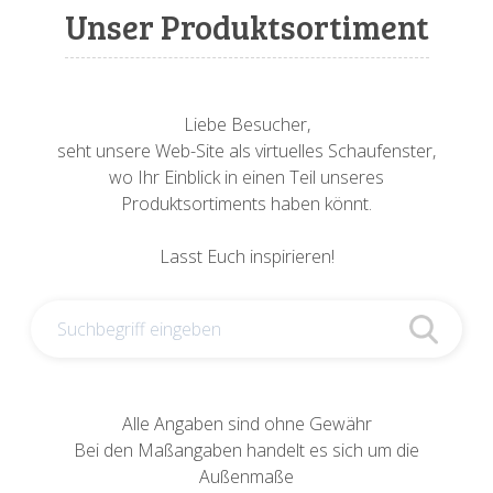
Sonnenuhren
Verschiedene
Sockel + Säulen
Meeresbewohner
Zwiebel- + Knoblauchtöpfe
Unser Produktsortiment
Spardosen
Wandschalen
Tierfiguren
Schildkröten
Verschiedene
Schnecken
Utensilien
Liebe Besucher,
seht unsere Web-Site als virtuelles Schaufenster,
Vögel
Schweine + Wildschweine
wo Ihr Einblick in einen Teil unseres
Produktsortiments haben könnt.
Vogeltränken
Verschiedene
Lasst Euch inspirieren!
Wandtafeln
Vögel
Windlichter
Alle Angaben sind ohne Gewähr
Bei den Maßangaben handelt es sich um die
Außenmaße