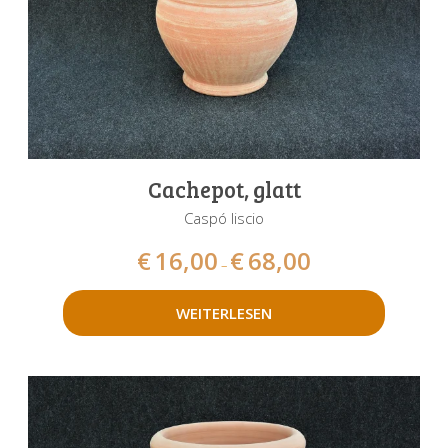
Cachepot, glatt
Caspó liscio
€
16,00
€
68,00
–
WEITERLESEN