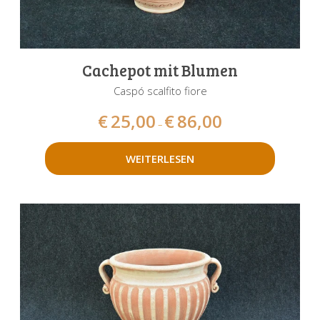
Cachepot mit Blumen
Caspó scalfito fiore
€
25,00
€
86,00
–
WEITERLESEN