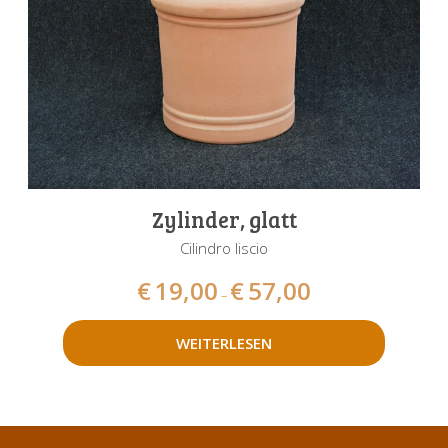
Zylinder, glatt
Cilindro liscio
€
19,00
€
57,00
–
WEITERLESEN