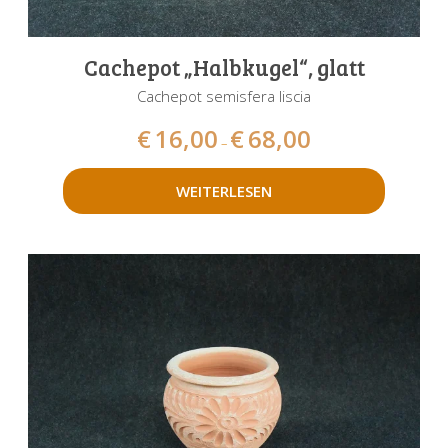
Cachepot „Halbkugel“, glatt
Cachepot semisfera liscia
€
16,00
€
68,00
–
WEITERLESEN