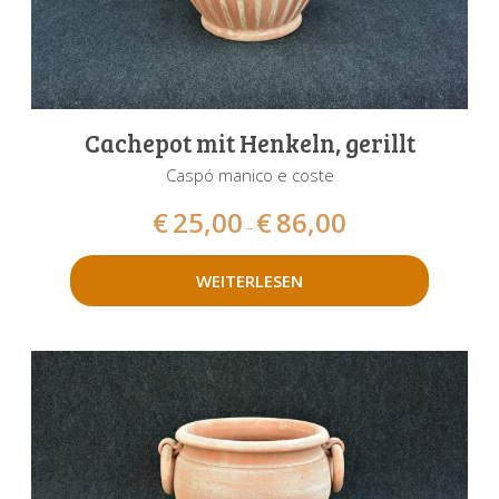
Cachepot mit Henkeln, gerillt
Caspó manico e coste
€
25,00
€
86,00
–
WEITERLESEN