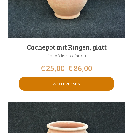
Cachepot mit Ringen, glatt
Caspó liscio c/anelli
€
25,00
€
86,00
–
WEITERLESEN