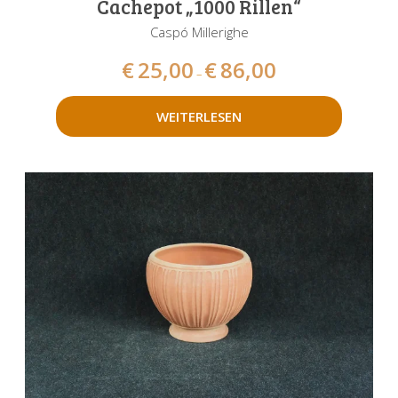
Cachepot „1000 Rillen“
Caspó Millerighe
€
25,00
€
86,00
–
WEITERLESEN